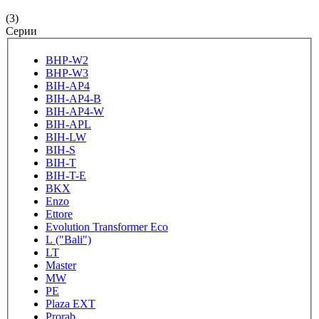
(3)
Серии
BHP-W2
BHP-W3
BIH-AP4
BIH-AP4-B
BIH-AP4-W
BIH-APL
BIH-LW
BIH-S
BIH-T
BIH-T-E
BKX
Enzo
Ettore
Evolution Transformer Eco
L ("Bali")
LT
Master
MW
PE
Plaza EXT
Prorab