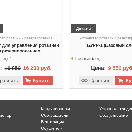
Детали
тво ротации и резервирования
Устройство ротации и резерв
 для управления ротацией
БУРР-1 (Базовый бл
и резервированием
лет):
1
Гарантия (лет):
1
:
16 850
16 200 руб.
Цена:
9 550 руб
равнить
Купить
Сравнить
Ку
Кондиционеры
Установка конд
ционер
Обогреватели
Обслуживание
Вентиляция
Осушители