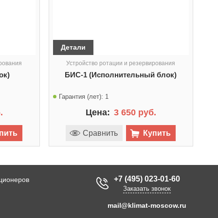
Детали
ирования
Устройство ротации и резервирования
ок)
БИС-1 (Исполнительный блок)
Гарантия (лет):
1
.
Цена:
3 650 руб.
пить
Сравнить
Купить
+7 (495) 023-01-60
иционеров
Заказать звонок
mail@klimat-moscow.ru