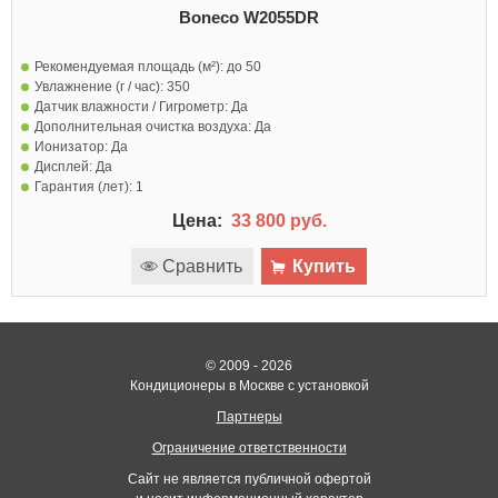
Boneco W2055DR
Рекомендуемая площадь (м²):
до 50
Увлажнение (г / час):
350
Датчик влажности / Гигрометр:
Да
Дополнительная очистка воздуха:
Да
Ионизатор:
Да
Дисплей:
Да
Гарантия (лет):
1
Цена:
33 800 руб.
Сравнить
Купить
© 2009 - 2026
Кондиционеры в Москве с установкой
Партнеры
Ограничение ответственности
Сайт не является публичной офертой