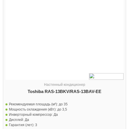
Настенный кондиционер
Toshiba RAS-13BKV/RAS-13BAV-EE
Рекомендуемая площадь (м²):
до 35
Мощность охлаждения (кВт):
до 3,5
Инверторный компрессор:
Да
Дисплей:
Да
Гарантия (лет):
3