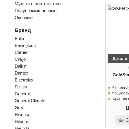
Мульти-сплит-системы
Полупромышленные
Оконные
Бренд
Ballu
Berlingtoun
Carrier
Детали
Chigo
Daikin
Dantex
GoldSt
Electrolux
Fujitsu
Рекоменд
Мощность
General
Гарантия (
General Climate
Ц
Gree
Hisense
С
Hitachi
Hyundai