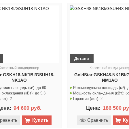
Детали
Кассетный кондиционер
Кассетный кондиционе
ar GSKH18-NK1BI/GSUH18-
GoldStar GSKH48-NK1BI/
NK1AO
NM1AO
уемая площадь (м²):
до 60
Рекомендуемая площадь (м²):
 охлаждения (кВт):
до 5,3
Мощность охлаждения (кВт):
б
лет):
2
Гарантия (лет):
2
ена:
94 600 руб.
Цена:
186 500 ру
равнить
Купить
Сравнить
Ку