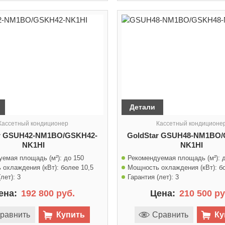
Детали
Кассетный кондиционер
Кассетный кондиционе
ar GSUH42-NM1BO/GSKH42-
GoldStar GSUH48-NM1BO/
NK1HI
NK1HI
уемая площадь (м²):
до 150
Рекомендуемая площадь (м²):
 охлаждения (кВт):
более 10,5
Мощность охлаждения (кВт):
б
лет):
3
Гарантия (лет):
3
ена:
192 800 руб.
Цена:
210 500 ру
равнить
Купить
Сравнить
Ку