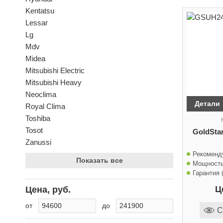
Kentatsu
Lessar
Lg
Mdv
Midea
Mitsubishi Electric
Mitsubishi Heavy
Neoclima
Детали
Royal Clima
Toshiba
Tosot
GoldSt
Zanussi
Рекоменд
Показать все
Мощность
Гарантия (
Ц
Цена, руб.
от
до
С