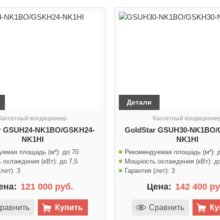
Детали
Кассетный кондиционер
Кассетный кондиционе
ar GSUH24-NK1BO/GSKH24-
GoldStar GSUH30-NK1BO/
NK1HI
NK1HI
уемая площадь (м²):
до 70
Рекомендуемая площадь (м²):
 охлаждения (кВт):
до 7,5
Мощность охлаждения (кВт):
д
лет):
3
Гарантия (лет):
3
ена:
121 000 руб.
Цена:
142 400 ру
равнить
Купить
Сравнить
Ку