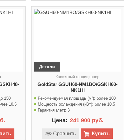
Детали
р
Кассетный кондиционер
GSKH48-
GoldStar GSUH60-NM1BO/GSKH60-
NK1HI
до 150
Рекомендуемая площадь (м²):
более 100
олее 10,5
Мощность охлаждения (кВт):
более 10,5
Гарантия (лет):
3
б.
Цена:
241 900 руб.
пить
Сравнить
Купить