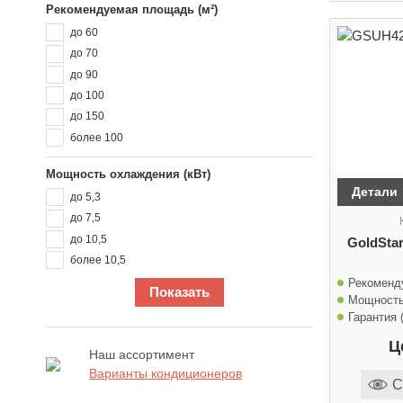
Рекомендуемая площадь (м²)
до 60
до 70
до 90
до 100
до 150
более 100
Мощность охлаждения (кВт)
Детали
до 5,3
до 7,5
до 10,5
GoldSt
более 10,5
Рекоменд
Показать
Мощность
Гарантия (
Ц
Наш ассортимент
Варианты кондиционеров
С