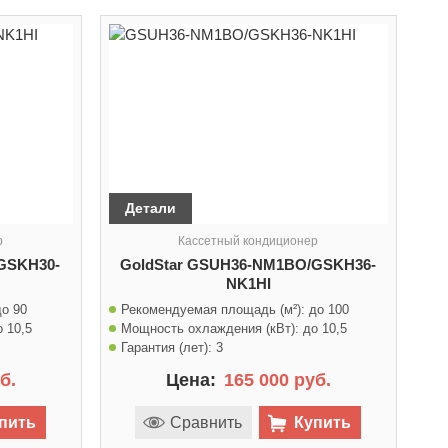
Детали
р
Кассетный кондиционер
GSKH30-
GoldStar GSUH36-NM1BO/GSKH36-
NK1HI
до 90
Рекомендуемая площадь (м²):
до 100
о 10,5
Мощность охлаждения (кВт):
до 10,5
Гарантия (лет):
3
б.
Цена:
165 000 руб.
пить
Сравнить
Купить