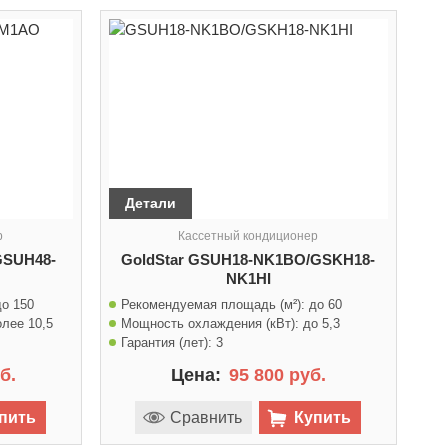
Детали
р
Кассетный кондиционер
GSUH48-
GoldStar GSUH18-NK1BO/GSKH18-
NK1HI
до 150
Рекомендуемая площадь (м²):
до 60
олее 10,5
Мощность охлаждения (кВт):
до 5,3
Гарантия (лет):
3
б.
Цена:
95 800 руб.
пить
Сравнить
Купить