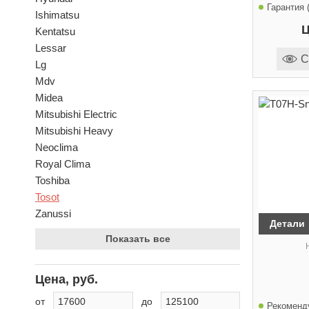
Гарантия (
Ishimatsu
Ц
Kentatsu
Lessar
С
Lg
Mdv
Midea
Mitsubishi Electric
Mitsubishi Heavy
Neoclima
Royal Clima
Toshiba
Tosot
Zanussi
Детали
Показать все
Цена, руб.
от
до
Рекоменд