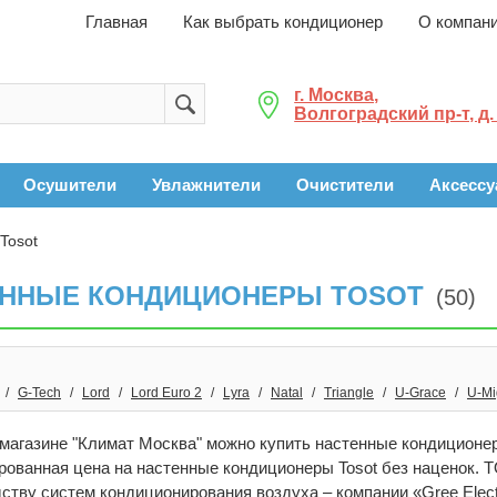
Главная
Как выбрать кондиционер
О компан
г. Москва,
Волгоградский пр-т, д.
Осушители
Увлажнители
Очистители
Аксесс
Tosot
ЕННЫЕ КОНДИЦИОНЕРЫ TOSOT
(50)
G-Tech
Lord
Lord Euro 2
Lyra
Natal
Triangle
U-Grace
U-Mi
магазине "Климат Москва" можно купить настенные кондиционеры
ированная цена на настенные кондиционеры Tosot без наценок.
ству систем кондиционирования воздуха – компании «Gree Electri