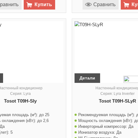
равнить
Купить
Сравнить
Ку
Детали
Настенный кондиционер
Настенный кондиционе
Серия: Lyra
Серия: Lyra Inverter
Tosot T09H-Sly
Tosot T09H-SLyR
уемая площадь (м²):
до 25
Рекомендуемая площадь (м²):
 охлаждения (кВт):
до 2,6
Мощность охлаждения (кВт):
д
Да
Инверторный компрессор:
Да
лет):
5
Ионизатор воздуха:
Да