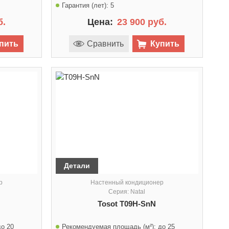
Гарантия (лет):
5
б.
Цена:
23 900 руб.
пить
Сравнить
Купить
Детали
р
Настенный кондиционер
Серия: Natal
Tosot T09H-SnN
до 20
Рекомендуемая площадь (м²):
до 25