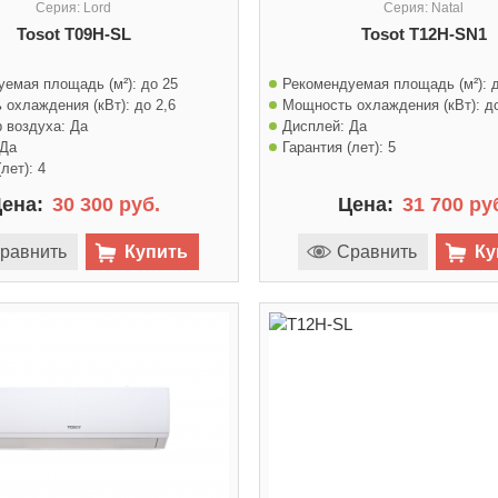
Серия: Lord
Серия: Natal
Tosot T09H-SL
Tosot T12H-SN1
уемая площадь (м²):
до 25
Рекомендуемая площадь (м²):
 охлаждения (кВт):
до 2,6
Мощность охлаждения (кВт):
д
 воздуха:
Да
Дисплей:
Да
Да
Гарантия (лет):
5
лет):
4
ена:
30 300 руб.
Цена:
31 700 ру
равнить
Купить
Сравнить
Ку