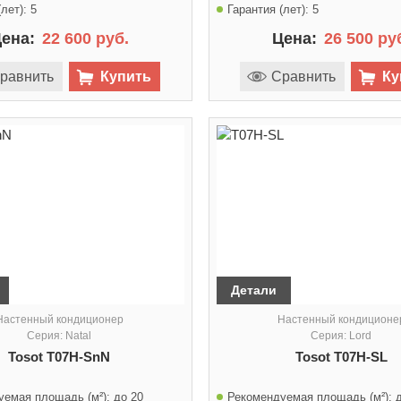
лет):
5
Гарантия (лет):
5
ена:
22 600 руб.
Цена:
26 500 ру
равнить
Купить
Сравнить
Ку
Детали
Настенный кондиционер
Настенный кондиционе
Серия: Natal
Серия: Lord
Tosot T07H-SnN
Tosot T07H-SL
уемая площадь (м²):
до 20
Рекомендуемая площадь (м²):