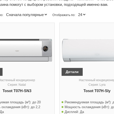
азина помогут с выбором установки, подходящей именно вам.
по:
Отображать по:
Детали
Настенный кондиционер
Настенный кондиционе
Серия: Natal
Серия: Lyra
Tosot T07H-SN3
Tosot T07H-Sly
уемая площадь (м²):
до 20
Рекомендуемая площадь (м²):
 охлаждения (кВт):
до 2,2
Мощность охлаждения (кВт):
д
Да
Дисплей:
Да