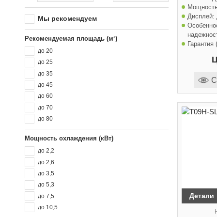
Мощность
Дисплей:
Мы рекомендуем
Особенно
надежност
Рекомендуемая площадь (м²)
Гарантия (
до 20
Ц
до 25
до 35
С
до 45
до 60
до 70
до 80
Мощность охлаждения (кВт)
до 2,2
до 2,6
до 3,5
до 5,3
Детали
до 7,5
до 10,5