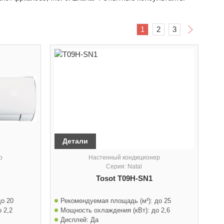
1
2
3
Детали
р
Настенный кондиционер
Серия: Natal
Tosot T09H-SN1
до 20
Рекомендуемая площадь (м²):
до 25
о 2,2
Мощность охлаждения (кВт):
до 2,6
Дисплей:
Да