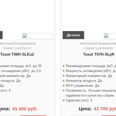
Детали
Настенный кондиционер
Настенный кондиционе
Серия: Lord Euro 2
Серия: Lyra Inverter
Tosot T09H-SLEu2
Tosot T07H-SLyR
уемая площадь (м²):
до 25
Рекомендуемая площадь (м²):
 охлаждения (кВт):
до 2,6
Мощность охлаждения (кВт):
д
ный компрессор:
Да
Инверторный компрессор:
Да
 воздуха:
Да
Ионизатор воздуха:
Да
Да
Wi-Fi управление:
Да
лет):
5
Особенность:
Лучшие показате
надежности и качеству сборки
Гарантия (лет):
5
ена:
41 400 руб.
Цена:
41 700 ру