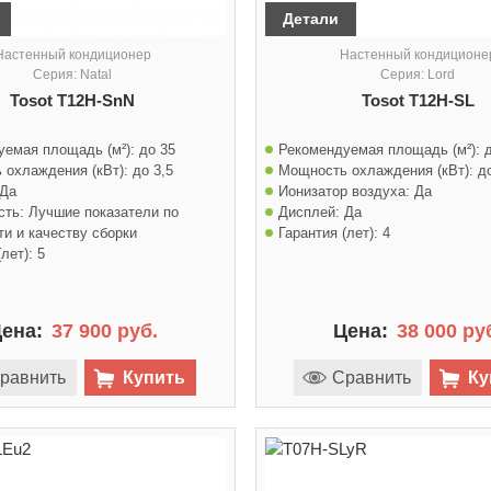
Детали
Настенный кондиционер
Настенный кондиционе
Серия: Natal
Серия: Lord
Tosot T12H-SnN
Tosot T12H-SL
уемая площадь (м²):
до 35
Рекомендуемая площадь (м²):
 охлаждения (кВт):
до 3,5
Мощность охлаждения (кВт):
д
Да
Ионизатор воздуха:
Да
сть:
Лучшие показатели по
Дисплей:
Да
и и качеству сборки
Гарантия (лет):
4
лет):
5
ена:
37 900 руб.
Цена:
38 000 ру
равнить
Купить
Сравнить
Ку