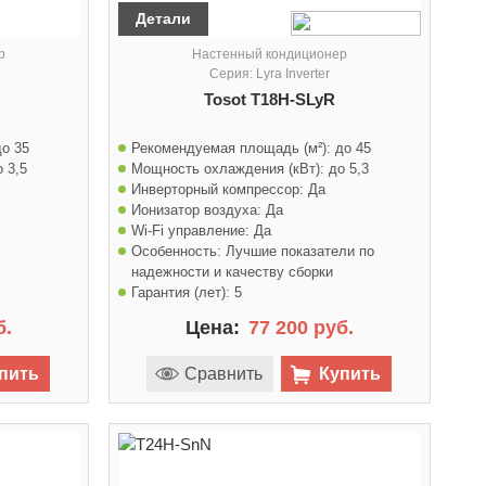
Детали
р
Настенный кондиционер
Серия: Lyra Inverter
Tosot T18H-SLyR
до 35
Рекомендуемая площадь (м²):
до 45
о 3,5
Мощность охлаждения (кВт):
до 5,3
Инверторный компрессор:
Да
Ионизатор воздуха:
Да
Wi-Fi управление:
Да
Особенность:
Лучшие показатели по
надежности и качеству сборки
Гарантия (лет):
5
б.
Цена:
77 200 руб.
пить
Сравнить
Купить