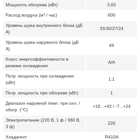
Мощность обогрева (кВт)
3,65
Расход воздуха (м³ / час)
600
Уровень шума внутреннего блока (дБ
33/30/27/24
А)
Уровень шума наружного блока (дБ
49
А)
Класс энергоэффективности в
A/A
режиме охлаждения
Потр. мощность при охлаждении
1,1
(кВт)
Потр. мощность при обогреве (кВт)
1
Диапазон наружной темп. при охл. /
+18...+43 / -7...+24
обогр. (°C)
Электропитание (220 В, 1 ф / 380 В,
220
3 ф)
Хладагент
R410A