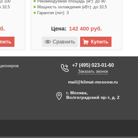
до 100
Рекомендуемая площадь (м²):
до 90
о 10,5
Мощность охлаждения (кВт):
до 10,5
Гарантия (лет):
3
б.
Цена:
142 400 руб.
пить
Сравнить
Купить
+7 (495) 023-01-60
иционеров
Заказать звонок
mail@klimat-moscow.ru
г. Москва,
Волгоградский пр-т, д. 2