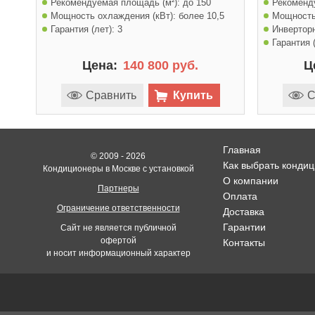
Рекомендуемая площадь (м²):
до 150
Рекоменд
Мощность охлаждения (кВт):
более 10,5
Мощность
Гарантия (лет):
3
Инвертор
Гарантия (
Цена:
140 800 руб.
Ц
Сравнить
Купить
С
Главная
© 2009 - 2026
Как выбрать конди
Кондиционеры в Москве с установкой
О компании
Партнеры
Оплата
Ограничение ответственности
Доставка
Гарантии
Сайт не является публичной
офертой
Контакты
и носит информационный характер