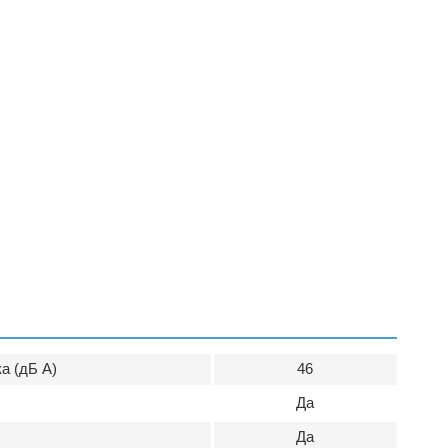
а (дБ А)
46
Да
Да