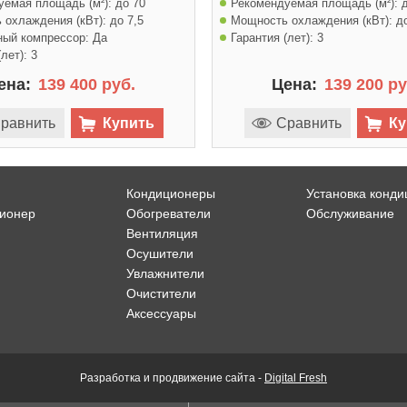
уемая площадь (м²):
до 70
Рекомендуемая площадь (м²):
 охлаждения (кВт):
до 7,5
Мощность охлаждения (кВт):
д
ный компрессор:
Да
Гарантия (лет):
3
лет):
3
ена:
139 400 руб.
Цена:
139 200 ру
равнить
Купить
Сравнить
Ку
Кондиционеры
Установка конд
ционер
Обогреватели
Обслуживание
Вентиляция
Осушители
Увлажнители
Очистители
Аксессуары
Разработка и продвижение сайта -
Digital Fresh