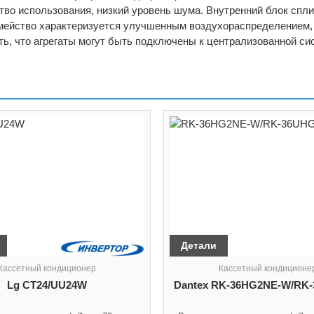
тво использования, низкий уровень шума. Внутренний блок спл
емейство характеризуется улучшенным воздухораспределением, 
ь, что агрегаты могут быть подключены к централизованной си
Детали
Кассетный кондиционер
Кассетный кондиционе
Lg CT24/UU24W
Dantex RK-36HG2NE-W/RK