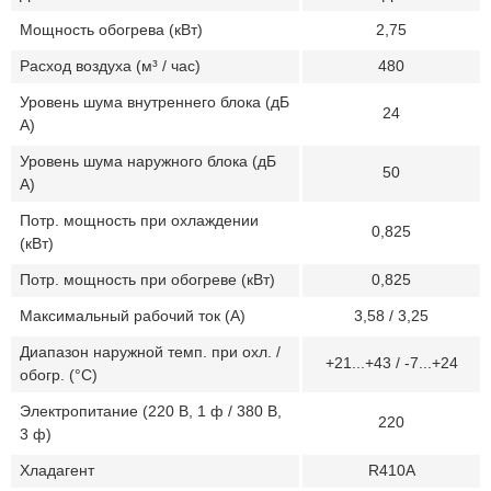
Мощность обогрева (кВт)
2,75
Расход воздуха (м³ / час)
480
Уровень шума внутреннего блока (дБ
24
А)
Уровень шума наружного блока (дБ
50
А)
Потр. мощность при охлаждении
0,825
(кВт)
Потр. мощность при обогреве (кВт)
0,825
Максимальный рабочий ток (А)
3,58 / 3,25
Диапазон наружной темп. при охл. /
+21...+43 / -7...+24
обогр. (°C)
Электропитание (220 В, 1 ф / 380 В,
220
3 ф)
Хладагент
R410A