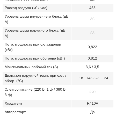
Расход воздуха (м³ / час)
453
Уровень шума внутреннего блока (дБ
36
А)
Уровень шума наружного блока (дБ
53
А)
Потр. мощность при охлаждении
0,822
(кВт)
Потр. мощность при обогреве (кВт)
0,812
Максимальный рабочий ток (А)
3,6 / 3,5
Диапазон наружной темп. при охл. /
+18...+43 / -7...+24
обогр. (°C)
Электропитание (220 В, 1 ф / 380 В,
220
3 ф)
Хладагент
R410A
Авторестарт
Да