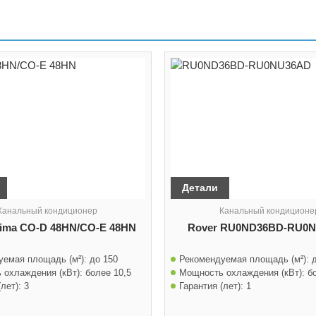
Детали
Канальный кондиционер
Канальный кондиционе
lima CO-D 48HN/CO-E 48HN
Rover RU0ND36BD-RU0
уемая площадь (м²):
до 150
Рекомендуемая площадь (м²):
 охлаждения (кВт):
более 10,5
Мощность охлаждения (кВт):
б
лет):
3
Гарантия (лет):
1