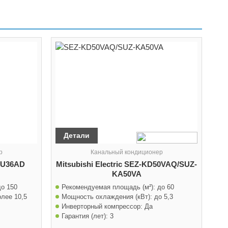
Детали
р
Канальный кондиционер
NU36AD
Mitsubishi Electric SEZ-KD50VAQ/SUZ-
KA50VA
до 150
Рекомендуемая площадь (м²):
до 60
олее 10,5
Мощность охлаждения (кВт):
до 5,3
Инверторный компрессор:
Да
Гарантия (лет):
3