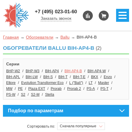
+7 (495) 023-01-60
Заказать звонок
Главная
Обогреватели
Ballu
BIH-AP4-B
ОБОГРЕВАТЕЛИ BALLU BIH-AP4-B
(2)
Серии
BHP-W2
BHP-W3
BIH-AP4
BIH-AP4-B
BIH-AP4-W
BIH-APL
BIH-LW
BIH-S
BIH-T
BIH-T-E
BKX
Enzo
Ettore
Evolution Transformer Eco
L ("Bali")
LT
Master
MW
PE
Plaza EXT
Prorab
Prorab 2
PS-A
PS-T
PS-W
S2
S2-M
Stella
Подбор по параметрам
Сначала популярные
Сортировать по: