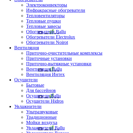
Электроконвекторы
Инфракрасные обогреватели
Тепловентиляторы
Тепловые пушки
Тепловые завесы
Обогреватели Ballu
Обогреватели Electrolux
Обогреватели Noirot
Вентиляция
Приточно-очистительные комплексы
Приточные установки
Приточно-вытяжные установки
Вентиляция Ballu
Вентиляция Интех
Осушители
Бытовые
Для бассейнов
Осушители Ballu
Осушители Hidros
Увлажнители
Ультразвуковые
Традиционные
Мойки воздуха
Увлажнители Ballu