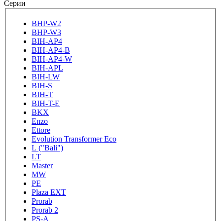
Серии
BHP-W2
BHP-W3
BIH-AP4
BIH-AP4-B
BIH-AP4-W
BIH-APL
BIH-LW
BIH-S
BIH-T
BIH-T-E
BKX
Enzo
Ettore
Evolution Transformer Eco
L ("Bali")
LT
Master
MW
PE
Plaza EXT
Prorab
Prorab 2
PS-A